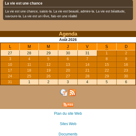
La vie est une chance
La vie est une chance, saisis-la. La vie est beauté, admire-la. La vie est béatitude,
savoure-la. La vie est un rêve, fais-en une réalité
Agenda
Août
2026
L
M
M
J
V
S
D
27
28
29
30
31
1
2
3
4
5
6
7
8
9
10
11
12
13
14
15
16
17
18
19
20
21
22
23
24
25
26
27
28
29
30
31
1
2
3
4
5
6
Plan du site Web
Sites Web
Documents