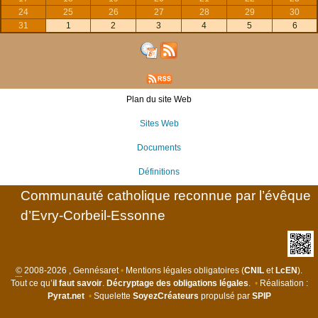
24
25
26
27
28
29
30
31
1
2
3
4
5
6
Plan du site Web
Sites Web
Documents
Définitions
Communauté catholique reconnue par l’évêque
d’Evry-Corbeil-Essonne
©
2008-2026 , Gennésaret
•
Mentions légales obligatoires (
CNIL
et
LcEN
).
Tout ce qu’
il faut savoir
.
Décryptage des obligations légales
.
•
Réalisation :
Pyrat.net
•
Squelette
SoyezCréateurs
propulsé par
SPIP