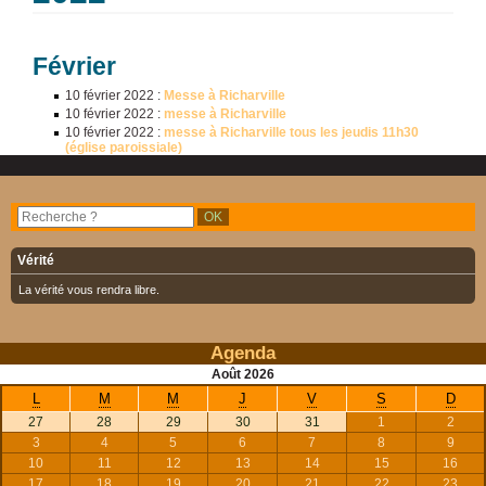
Février
10 février 2022
:
Messe à Richarville
10 février 2022
:
messe à Richarville
10 février 2022
:
messe à Richarville tous les jeudis 11h30
(église paroissiale)
Vérité
La vérité vous rendra libre.
Agenda
Août
2026
L
M
M
J
V
S
D
27
28
29
30
31
1
2
3
4
5
6
7
8
9
10
11
12
13
14
15
16
17
18
19
20
21
22
23