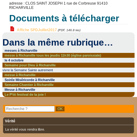
adresse : CLOS SAINT JOSEPH 1 rue de Corbreuse 91410
RICHARVILLE
Documents à télécharger
Affiche SPDJuillet2017
(PDF, 146.8 kio)
Dans la même rubrique…
messes à Richarville
messe à Richarville tous les jeudis 11h30 (église paroissiale)
le 4 octobre
Semaine pour Dieu à Richarville
vivre la Semaine Sainte autrement
messe à Richarville
Soirée Miséricorde à Richarville
Semaine Chantier à Richarville
Messe à Richarville
Le P’tit festival de la joie !
Vérité
La vérité vous rendra libre.