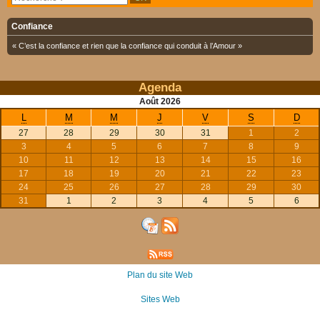
Confiance
« C’est la confiance et rien que la confiance qui conduit à l’Amour »
Agenda
Août
2026
L
M
M
J
V
S
D
27
28
29
30
31
1
2
3
4
5
6
7
8
9
10
11
12
13
14
15
16
17
18
19
20
21
22
23
24
25
26
27
28
29
30
31
1
2
3
4
5
6
Plan du site Web
Sites Web