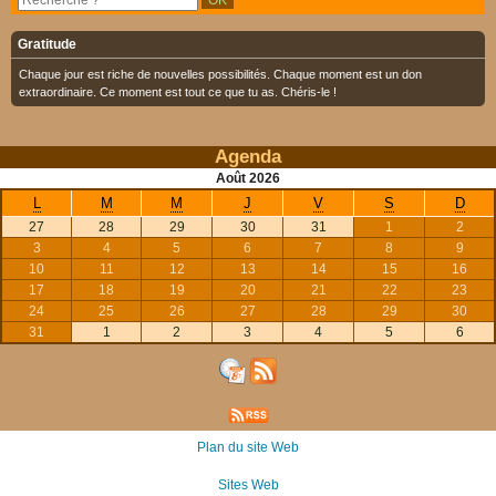
Gratitude
Chaque jour est riche de nouvelles possibilités. Chaque moment est un don
extraordinaire. Ce moment est tout ce que tu as. Chéris-le !
Agenda
Août
2026
L
M
M
J
V
S
D
27
28
29
30
31
1
2
3
4
5
6
7
8
9
10
11
12
13
14
15
16
17
18
19
20
21
22
23
24
25
26
27
28
29
30
31
1
2
3
4
5
6
Plan du site Web
Sites Web