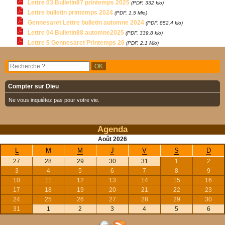
Lettre 03 Bulletin87 printemps 2025
(PDF, 332 kio)
Lettre bulletin printemps 2024
(PDF, 1.5 Mio)
Gennesaret Lettre bulletin automne 2024
(PDF, 852.4 kio)
Lettre 04 Bulletin88 automne2025
(PDF, 339.8 kio)
Lettre 5 Gennesaret Printemps 26
(PDF, 2.1 Mio)
Compter sur Dieu
Ne vous inquiétez pas pour votre vie.
Agenda
Août
2026
L
M
M
J
V
S
D
27
28
29
30
31
1
2
3
4
5
6
7
8
9
10
11
12
13
14
15
16
17
18
19
20
21
22
23
24
25
26
27
28
29
30
31
1
2
3
4
5
6