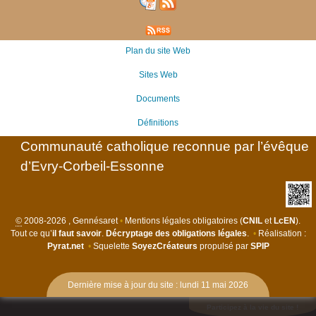
Plan du site Web
Sites Web
Documents
Définitions
Communauté catholique reconnue par l’évêque
d’Evry-Corbeil-Essonne
©
2008-2026 , Gennésaret
•
Mentions légales obligatoires (
CNIL
et
LcEN
).
Tout ce qu’
il faut savoir
.
Décryptage des obligations légales
.
•
Réalisation :
Pyrat.net
•
Squelette
SoyezCréateurs
propulsé par
SPIP
Dernière mise à jour du site : lundi 11 mai 2026
Participez à la vie du site !