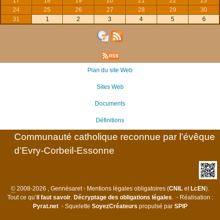
17
18
19
20
21
22
23
24
25
26
27
28
29
30
31
1
2
3
4
5
6
Plan du site Web
Sites Web
Documents
Définitions
Communauté catholique reconnue par l’évêque
d’Evry-Corbeil-Essonne
©
2008-2026 , Gennésaret
•
Mentions légales obligatoires (
CNIL
et
LcEN
).
Tout ce qu’
il faut savoir
.
Décryptage des obligations légales
.
•
Réalisation :
Pyrat.net
•
Squelette
SoyezCréateurs
propulsé par
SPIP