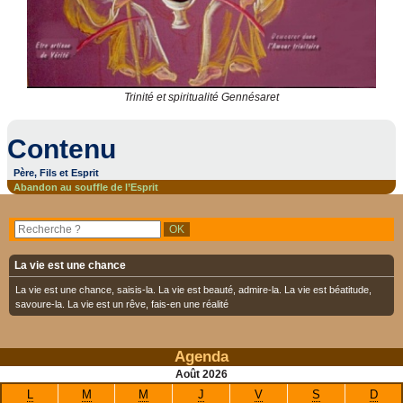
Trinité et spiritualité Gennésaret
Contenu
Père, Fils et Esprit
Abandon au souffle de l’Esprit
La vie est une chance
La vie est une chance, saisis-la. La vie est beauté, admire-la. La vie est béatitude,
savoure-la. La vie est un rêve, fais-en une réalité
Agenda
Août
2026
L
M
M
J
V
S
D