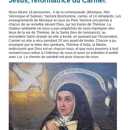
Jésus, réformatrice du Carmel.
Nous étions 19 personnes , 4 de la communauté, (Monique, Nils
Véronique et Sabine), Yannick Bonhomme, carme, et 14 retraitants. Les
enseignements de Monique et ceux du Père Yannick ont permis à
chacun de se remettre devant Dieu, sur les traces de Thérèse. La
chaleur ambiante ne nous a pas empêchés de nous imprégner des
lieux de la vie de Thérèse, de la Santa (lieu de naissance), au
monastère Saint-Joseph qu’elle a fondé, en passant par l’Incarnation,
Carmel où elle a vécu pendant 20 ans avant de fonder. Chacun a pu,
enseigné par la mère des spirituels, Thérèse d’Avila, la Madre,
redécouvrir que Dieu est en chacun nous, et que nous pouvons à tout
moment nous retirer à l’intérieur de nous et avoir un entretien d’amitié
avec Lui. Le chemin de sainteté est pour chacun de nous.