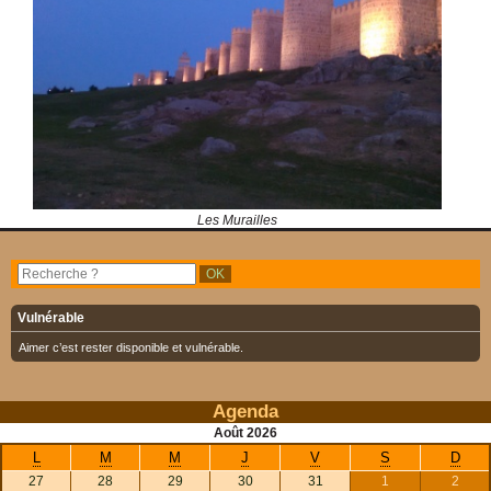
Les Murailles
Vulnérable
Aimer c’est rester disponible et vulnérable.
Agenda
Août
2026
L
M
M
J
V
S
D
27
28
29
30
31
1
2