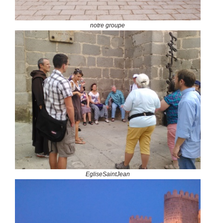
notre groupe
EgliseSaintJean