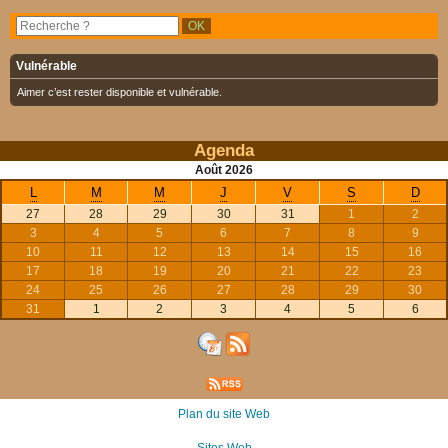
Vulnérable
Aimer c’est rester disponible et vulnérable.
Agenda
Août
2026
L
M
M
J
V
S
D
27
28
29
30
31
1
2
3
4
5
6
7
8
9
10
11
12
13
14
15
16
17
18
19
20
21
22
23
24
25
26
27
28
29
30
31
1
2
3
4
5
6
Plan du site Web
Sites Web