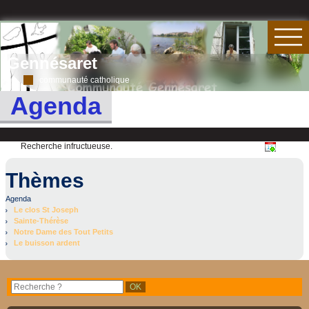
Gennésaret
communauté catholique
Agenda
Recherche infructueuse.
Thèmes
Agenda
Le clos St Joseph
Sainte-Thérèse
Notre Dame des Tout Petits
Le buisson ardent