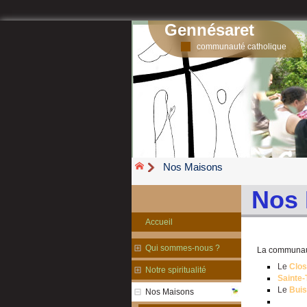
Gennésaret
communauté catholique
Nos Maisons
Nos 
Accueil
Qui sommes-nous ?
La communaut
Le
Clos
Notre spiritualité
Sainte
Le
Buis
Nos Maisons