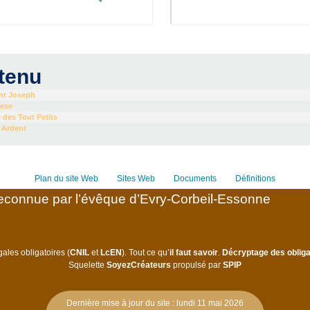
tenu
int Joseph
rese
 des Tout Petits
 Ardent
Plan du site Web
Sites Web
Documents
Définitions
connue par l’évêque d’Evry-Corbeil-Essonne
ales obligatoires (
CNIL
et
LcEN
). Tout ce qu’
il faut savoir
.
Décryptage des obliga
Squelette
SoyezCréateurs
propulsé par
SPIP
Dernière mise à jour du site : lundi 11 mai 2026