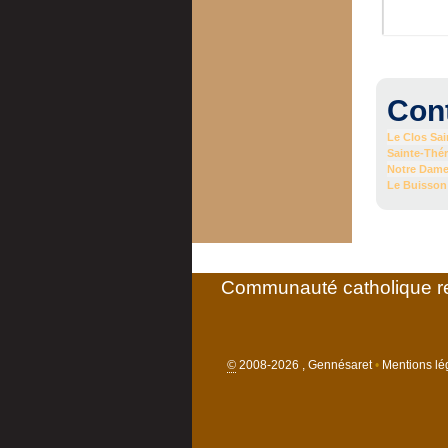
Con
Le Clos Sa
Sainte-Thé
Notre Dame
Le Buisson
Communauté catholique re
©
2008-2026 , Gennésaret
•
Mentions lég