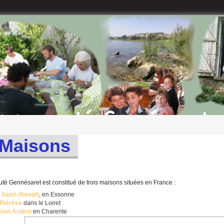
Maisons
é Gennésaret est constitué de trois maisons situées en France :
 Saint-Joseph
, en Essonne
-Thérèse
dans le Loiret
son Ardent
en Charente