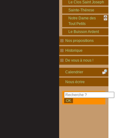
Le Clos Saint Joseph
Sainte-Thérese
Notre Dame des
Tout Petits
Le Buisson Ardent
Nos propositions
Historique
De vous à nous !
Calendrier
Nous écrire