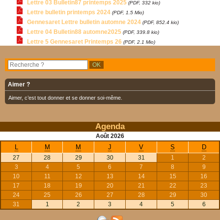
Lettre 03 Bulletin87 printemps 2025
(PDF, 332 kio)
Lettre bulletin printemps 2024
(PDF, 1.5 Mio)
Gennesaret Lettre bulletin automne 2024
(PDF, 852.4 kio)
Lettre 04 Bulletin88 automne2025
(PDF, 339.8 kio)
Lettre 5 Gennesaret Printemps 26
(PDF, 2.1 Mio)
Aimer ?
Aimer, c’est tout donner et se donner soi-même.
Agenda
Août
2026
L
M
M
J
V
S
D
27
28
29
30
31
1
2
3
4
5
6
7
8
9
10
11
12
13
14
15
16
17
18
19
20
21
22
23
24
25
26
27
28
29
30
31
1
2
3
4
5
6