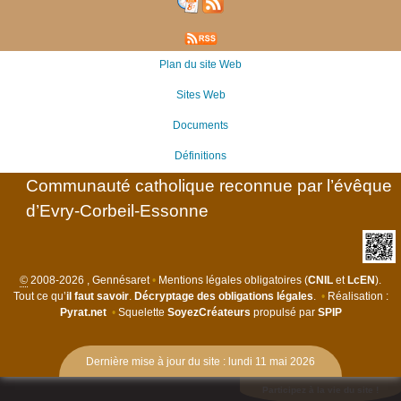
Plan du site Web
Sites Web
Documents
Définitions
Communauté catholique reconnue par l’évêque
d’Evry-Corbeil-Essonne
©
2008-2026 , Gennésaret
•
Mentions légales obligatoires (
CNIL
et
LcEN
).
Tout ce qu’
il faut savoir
.
Décryptage des obligations légales
.
•
Réalisation :
Pyrat.net
•
Squelette
SoyezCréateurs
propulsé par
SPIP
Dernière mise à jour du site : lundi 11 mai 2026
Participez à la vie du site !