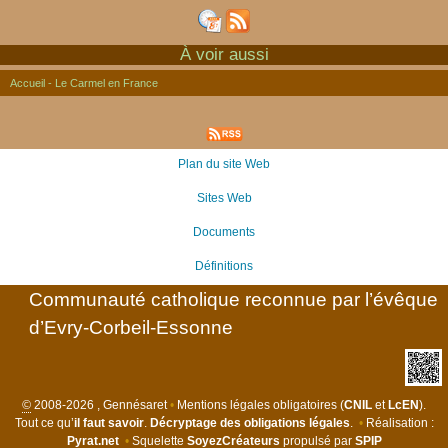
À voir aussi
Accueil - Le Carmel en France
Plan du site Web
Sites Web
Documents
Définitions
Communauté catholique reconnue par l’évêque
d’Evry-Corbeil-Essonne
©
2008-2026 , Gennésaret
•
Mentions légales obligatoires (
CNIL
et
LcEN
).
Tout ce qu’
il faut savoir
.
Décryptage des obligations légales
.
•
Réalisation :
Pyrat.net
•
Squelette
SoyezCréateurs
propulsé par
SPIP