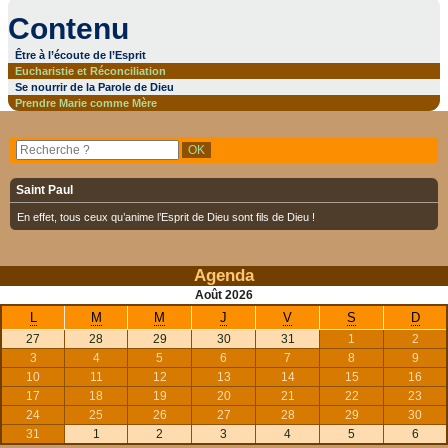
Contenu
Être à l’écoute de l’Esprit
Eucharistie et Réconciliation
Se nourrir de la Parole de Dieu
Prendre Marie comme Mère
Saint Paul
En effet, tous ceux qu’anime l’Esprit de Dieu sont fils de Dieu !
Agenda
Août
2026
L
M
M
J
V
S
D
27
28
29
30
31
1
2
3
4
5
6
7
8
9
10
11
12
13
14
15
16
17
18
19
20
21
22
23
24
25
26
27
28
29
30
31
1
2
3
4
5
6