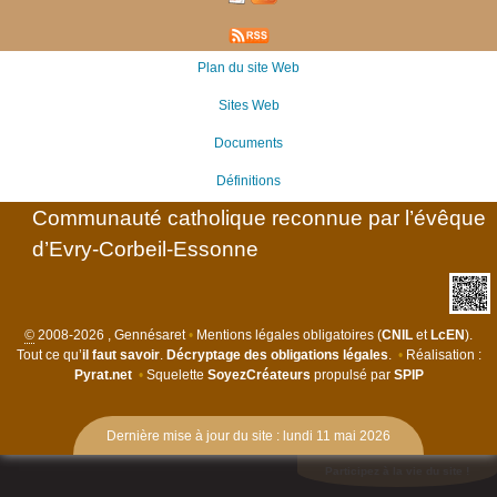
Plan du site Web
Sites Web
Documents
Définitions
Communauté catholique reconnue par l’évêque
d’Evry-Corbeil-Essonne
©
2008-2026 , Gennésaret
•
Mentions légales obligatoires (
CNIL
et
LcEN
).
Tout ce qu’
il faut savoir
.
Décryptage des obligations légales
.
•
Réalisation :
Pyrat.net
•
Squelette
SoyezCréateurs
propulsé par
SPIP
Dernière mise à jour du site : lundi 11 mai 2026
Participez à la vie du site !