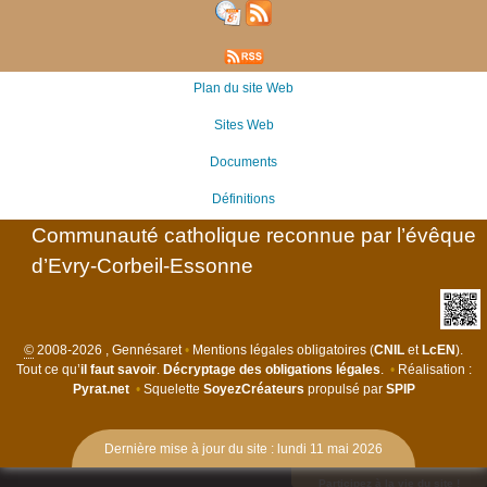
Plan du site Web
Sites Web
Documents
Définitions
Communauté catholique reconnue par l’évêque
d’Evry-Corbeil-Essonne
©
2008-2026 , Gennésaret
•
Mentions légales obligatoires (
CNIL
et
LcEN
).
Tout ce qu’
il faut savoir
.
Décryptage des obligations légales
.
•
Réalisation :
Pyrat.net
•
Squelette
SoyezCréateurs
propulsé par
SPIP
Dernière mise à jour du site : lundi 11 mai 2026
Participez à la vie du site !