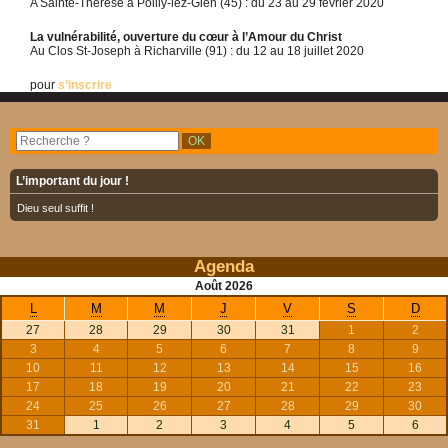
A Sainte-Thérèse à Poilly-lez-Gien (45) : du 23 au 29 février 2020
La vulnérabilité, ouverture du cœur à l’Amour du Christ
Au Clos St-Joseph à Richarville (91) : du 12 au 18 juillet 2020
pour
s’inscrire
L’important du jour !
Dieu seul suffit !
Agenda
Août
2026
L
M
M
J
V
S
D
27
28
29
30
31
1
2
3
4
5
6
7
8
9
10
11
12
13
14
15
16
17
18
19
20
21
22
23
24
25
26
27
28
29
30
31
1
2
3
4
5
6