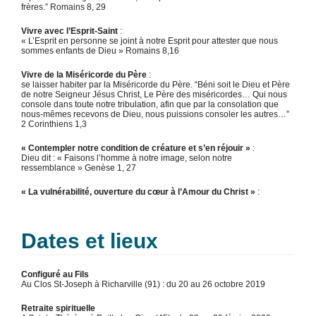
frères.” Romains 8, 29
Vivre avec l’Esprit-Saint
:
« L’Esprit en personne se joint à notre Esprit pour attester que nous
sommes enfants de Dieu » Romains 8,16
Vivre de la Miséricorde du Père
:
se laisser habiter par la Miséricorde du Père. “Béni soit le Dieu et Père
de notre Seigneur Jésus Christ, Le Père des miséricordes… Qui nous
console dans toute notre tribulation, afin que par la consolation que
nous-mêmes recevons de Dieu, nous puissions consoler les autres…”
2 Corinthiens 1,3
« Contempler notre condition de créature et s’en réjouir »
:
Dieu dit : « Faisons l’homme à notre image, selon notre
ressemblance » Genèse 1, 27
« La vulnérabilité, ouverture du cœur à l’Amour du Christ »
:
Dates
et lieux
Configuré au Fils
Au Clos St-Joseph à Richarville (91) : du 20 au 26 octobre 2019
Retraite spirituelle