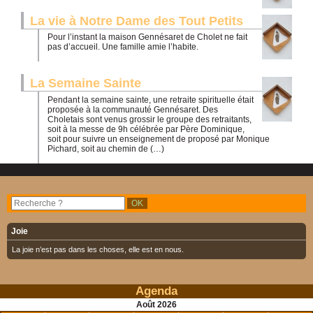
La vie à Notre Dame des Tout Petits
Pour l’instant la maison Gennésaret de Cholet ne fait
pas d’accueil. Une famille amie l’habite.
La Semaine Sainte
Pendant la semaine sainte, une retraite spirituelle était
proposée à la communauté Gennésaret. Des
Choletais sont venus grossir le groupe des retraitants,
soit à la messe de 9h célébrée par Père Dominique,
soit pour suivre un enseignement de proposé par Monique
Pichard, soit au chemin de (…)
Joie
La joie n’est pas dans les choses, elle est en nous.
Agenda
Août
2026