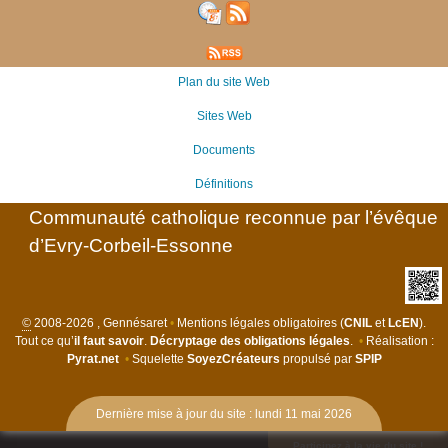
Plan du site Web
Sites Web
Documents
Définitions
Communauté catholique reconnue par l’évêque
d’Evry-Corbeil-Essonne
©
2008-2026 , Gennésaret
•
Mentions légales obligatoires (
CNIL
et
LcEN
).
Tout ce qu’
il faut savoir
.
Décryptage des obligations légales
.
•
Réalisation :
Pyrat.net
•
Squelette
SoyezCréateurs
propulsé par
SPIP
Dernière mise à jour du site : lundi 11 mai 2026
Participez à la vie du site !