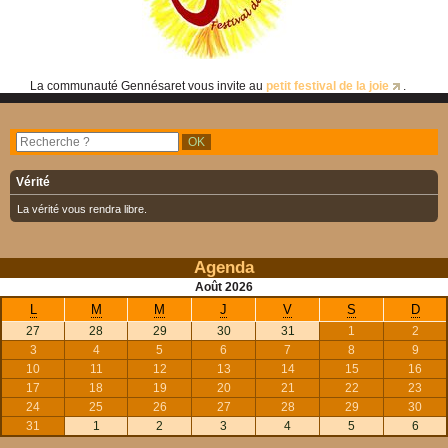
La communauté Gennésaret vous invite au
petit festival de la joie
.
Vérité
La vérité vous rendra libre.
Agenda
Août
2026
L
M
M
J
V
S
D
27
28
29
30
31
1
2
3
4
5
6
7
8
9
10
11
12
13
14
15
16
17
18
19
20
21
22
23
24
25
26
27
28
29
30
31
1
2
3
4
5
6