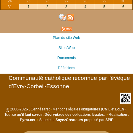
24
25
26
27
28
29
30
31
1
2
3
4
5
6
Plan du site Web
Sites Web
Documents
Définitions
Communauté catholique reconnue par l’évêque
d’Evry-Corbeil-Essonne
©
2008-2026 , Gennésaret
•
Mentions légales obligatoires (
CNIL
et
LcEN
).
Tout ce qu’
il faut savoir
.
Décryptage des obligations légales
.
•
Réalisation :
Pyrat.net
•
Squelette
SoyezCréateurs
propulsé par
SPIP