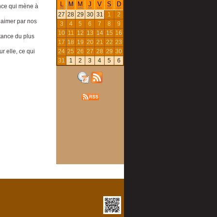
L
M
M
J
V
S
D
ance qui mène à
27
28
29
30
31
1
2
 aimer par nos
3
4
5
6
7
8
9
10
11
12
13
14
15
16
tance du plus
17
18
19
20
21
22
23
24
25
26
27
28
29
30
r elle, ce qui
31
1
2
3
4
5
6