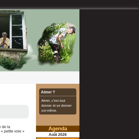
Aimer ?
Aimer, c’est tout
donner et se donner
soi-même.
e de la
Agenda
« petite voie »
Août
2026