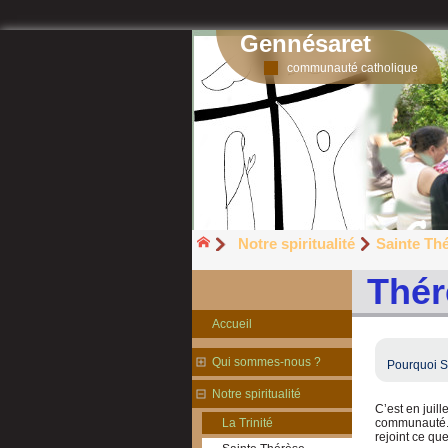
Gennésaret
communauté catholique
Notre spiritualité
Sainte Th
Thér
Accueil
Qui sommes-nous ?
Pourquoi S
Notre spiritualité
C’est en juil
communauté. E
La Trinité
rejoint ce qu