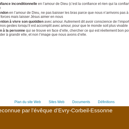
fiance inconditionnelle
en l’amour de Dieu (c’est la confiance et rien qui la confi
)
andon
en l’amour de Dieu, ne pas baisser les bras parce que nous n’arrivons pas à
 forces mais laisser Jésus aimer en nous
ention
à vivre son quotidien
avec amour. Autrement dit avoir conscience de l’impor
 nos gestes lorsqu’il est accomplit avec amour, pour que le monde soit plus vivable
on à la personne
qui se trouve en face d’elle, chercher ce qui est réellement bon pou
ider à grandir elle, et non l’image que nous avons d’elle.
Plan du site Web
Sites Web
Documents
Définitions
connue par l’évêque d’Evry-Corbeil-Essonne