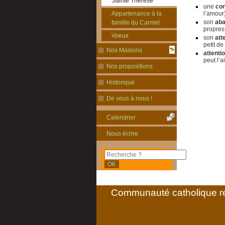
Sainte Thérèse
une
con
l’amour
Appartenance à la
son
ab
famille du Carmel
propres
Voeux
son
att
petit de
Nos Maisons
attenti
peut l’a
Nos propositions
Historique
De vous à nous !
Calendrier
Nous écrire
Communauté catholique re