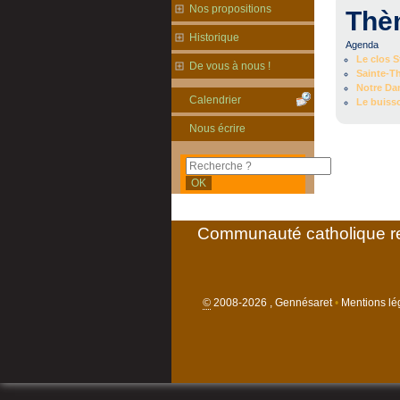
Nos propositions
Thè
Historique
Agenda
Le clos 
De vous à nous !
Sainte-T
Notre Da
Calendrier
Le buiss
Nous écrire
Communauté catholique re
©
2008-2026 , Gennésaret
•
Mentions lég