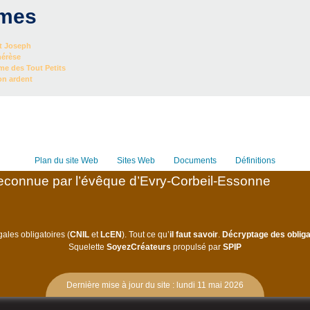
mes
St Joseph
hérèse
me des Tout Petits
on ardent
Plan du site Web
Sites Web
Documents
Définitions
connue par l’évêque d’Evry-Corbeil-Essonne
ales obligatoires (
CNIL
et
LcEN
). Tout ce qu’
il faut savoir
.
Décryptage des obliga
Squelette
SoyezCréateurs
propulsé par
SPIP
Dernière mise à jour du site : lundi 11 mai 2026