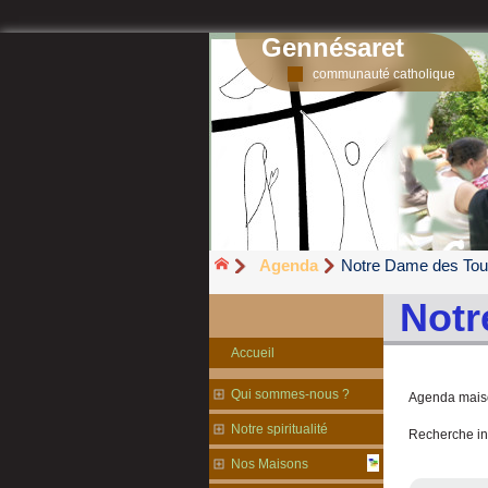
Gennésaret
communauté catholique
Agenda
Notre Dame des Tout
Notr
Accueil
Qui sommes-nous ?
Agenda mais
Notre spiritualité
Recherche in
Nos Maisons