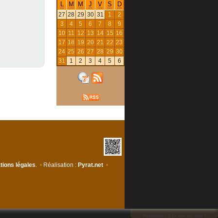
L
M
M
J
V
S
D
27
28
29
30
31
1
2
3
4
5
6
7
8
9
10
11
12
13
14
15
16
17
18
19
20
21
22
23
24
25
26
27
28
29
30
31
1
2
3
4
5
6
tions légales
.
•
Réalisation :
Pyrat.net
•
Participez à la vie du site !