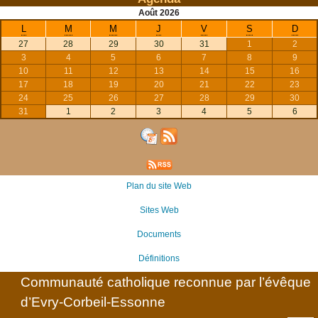
Août
2026
L
M
M
J
V
S
D
27
28
29
30
31
1
2
3
4
5
6
7
8
9
10
11
12
13
14
15
16
17
18
19
20
21
22
23
24
25
26
27
28
29
30
31
1
2
3
4
5
6
Plan du site Web
Sites Web
Documents
Définitions
Communauté catholique reconnue par l’évêque
d’Evry-Corbeil-Essonne