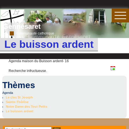
Gennésaret
communauté catholique
Le buisson ardent
Agenda maison du Buisson ardent- 16
Recherche infructueuse.
Thèmes
Agenda
Le clos St Joseph
Sainte-Thérèse
Notre Dame des Tout Petits
Le buisson ardent