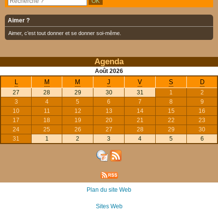
Aimer ?
Aimer, c’est tout donner et se donner soi-même.
Agenda
Août
2026
L
M
M
J
V
S
D
27
28
29
30
31
1
2
3
4
5
6
7
8
9
10
11
12
13
14
15
16
17
18
19
20
21
22
23
24
25
26
27
28
29
30
31
1
2
3
4
5
6
Plan du site Web
Sites Web