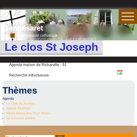
Gennésaret
communauté catholique
Le clos St Joseph
Agenda maison de Richarville - 91
Recherche infructueuse.
Thèmes
Agenda
Le clos St Joseph
Sainte-Thérèse
Notre Dame des Tout Petits
Le buisson ardent