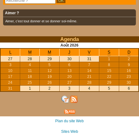
Aimer ?
Aimer, c’est tout donner et se donner soi-même.
Agenda
Août
2026
L
M
M
J
V
S
D
27
28
29
30
31
1
2
3
4
5
6
7
8
9
10
11
12
13
14
15
16
17
18
19
20
21
22
23
24
25
26
27
28
29
30
31
1
2
3
4
5
6
Plan du site Web
Sites Web