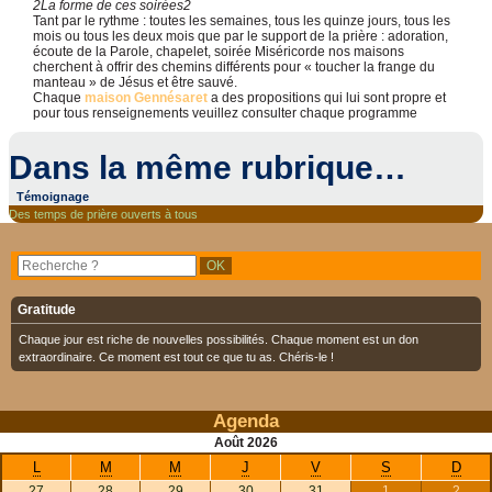
2
La forme de ces soirées
2
Tant par le rythme : toutes les semaines, tous les quinze jours, tous les
mois ou tous les deux mois que par le support de la prière : adoration,
écoute de la Parole, chapelet, soirée Miséricorde nos maisons
cherchent à offrir des chemins différents pour « toucher la frange du
manteau » de Jésus et être sauvé.
Chaque
maison Gennésaret
a des propositions qui lui sont propre et
pour tous renseignements veuillez consulter chaque programme
Dans la même rubrique…
Témoignage
Des temps de prière ouverts à tous
Gratitude
Chaque jour est riche de nouvelles possibilités. Chaque moment est un don
extraordinaire. Ce moment est tout ce que tu as. Chéris-le !
Agenda
Août
2026
L
M
M
J
V
S
D
27
28
29
30
31
1
2