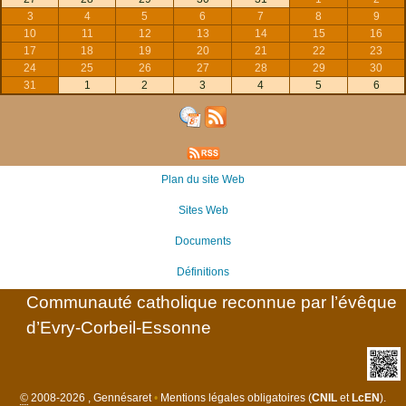
3
4
5
6
7
8
9
10
11
12
13
14
15
16
17
18
19
20
21
22
23
24
25
26
27
28
29
30
31
1
2
3
4
5
6
Plan du site Web
Sites Web
Documents
Définitions
Communauté catholique reconnue par l’évêque
d’Evry-Corbeil-Essonne
©
2008-2026 , Gennésaret
•
Mentions légales obligatoires (
CNIL
et
LcEN
).