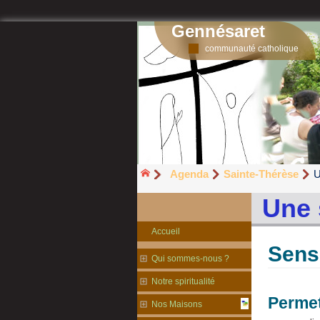
Gennésaret
communauté catholique
Agenda
Sainte-Thérèse
U
Une 
Accueil
Sens 
Qui sommes-nous ?
Notre spiritualité
Permet
Nos Maisons