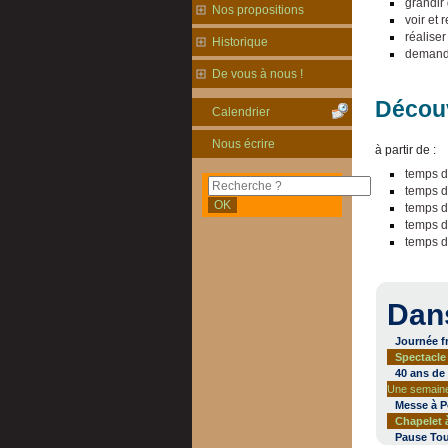
grandir 
Nos propositions
voir et 
réalise
Historique
demander
De vous à nous !
Découv
Calendrier
Nous écrire
à partir de :
temps d
temps d’
temps d
temps d
temps 
Dan
Journée fr
Spectacle
40 ans de
Une semaine 
Messe à Po
Chapelet à
Pause Tou