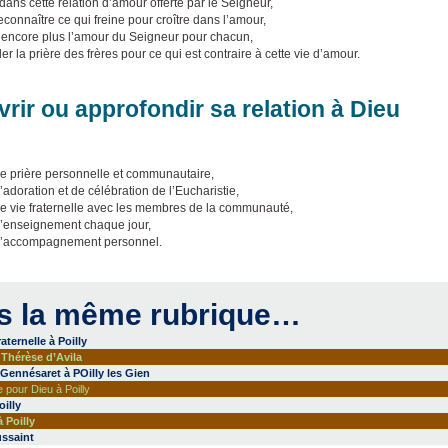
dans cette relation d’amour offerte par le Seigneur,
reconnaître ce qui freine pour croître dans l’amour,
r encore plus l’amour du Seigneur pour chacun,
 la prière des frères pour ce qui est contraire à cette vie d’amour.
rir ou approfondir sa relation à Dieu
e prière personnelle et communautaire,
adoration et de célébration de l’Eucharistie,
e vie fraternelle avec les membres de la communauté,
’enseignement chaque jour,
d’accompagnement personnel.
s la même rubrique…
aternelle à Poilly
 Thérèse d’Avila
 Gennésaret à POilly les Gien
pour Dieu à Poilly
illy
 Poilly
ssaint