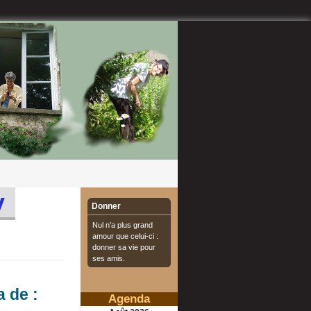
y
Donner
Nul n’a plus grand
amour que celui-ci :
donner sa vie pour
ses amis.
 de :
Agenda