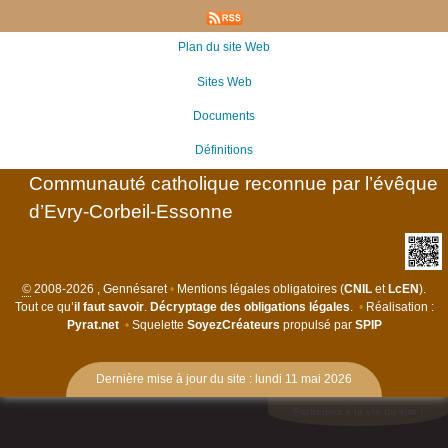
Plan du site Web
Sites Web
Documents
Définitions
Communauté catholique reconnue par l’évêque
d’Evry-Corbeil-Essonne
©
2008-2026 , Gennésaret
•
Mentions légales obligatoires (
CNIL
et
LcEN
).
Tout ce qu’
il faut savoir
.
Décryptage des obligations légales
.
•
Réalisation :
Pyrat.net
•
Squelette
SoyezCréateurs
propulsé par
SPIP
Dernière mise à jour du site : lundi 11 mai 2026
Participez à la vie du site !