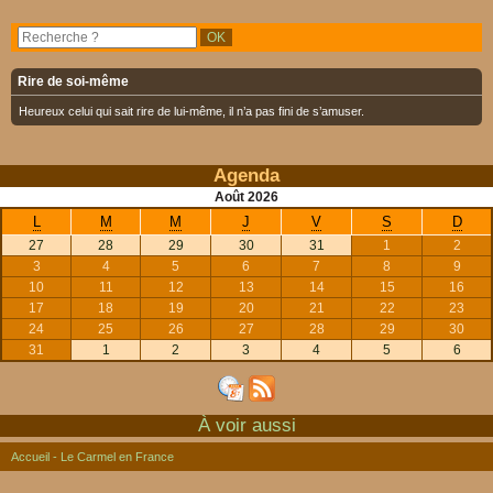
Rire de soi-même
Heureux celui qui sait rire de lui-même, il n’a pas fini de s’amuser.
Agenda
Août
2026
L
M
M
J
V
S
D
27
28
29
30
31
1
2
3
4
5
6
7
8
9
10
11
12
13
14
15
16
17
18
19
20
21
22
23
24
25
26
27
28
29
30
31
1
2
3
4
5
6
À voir aussi
Accueil - Le Carmel en France