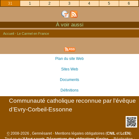
31
1
2
3
4
5
6
À voir aussi
Accueil - Le Carmel en France
Plan du site Web
Sites Web
Documents
Définitions
Communauté catholique reconnue par l’évêque
d’Evry-Corbeil-Essonne
©
2008-2026 , Gennésaret
•
Mentions légales obligatoires (
CNIL
et
LcEN
).
Tout ce qu’
il faut savoir
.
Décryptage des obligations légales
.
•
Réalisation :