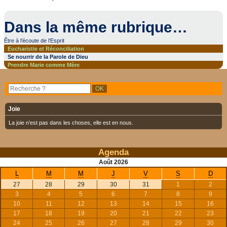
Dans la même rubrique…
Être à l’écoute de l’Esprit
Eucharistie et Réconciliation
Se nourrir de la Parole de Dieu
Prendre Marie comme Mère
Joie
La joie n’est pas dans les choses, elle est en nous.
Agenda
Août
2026
L
M
M
J
V
S
D
27
28
29
30
31
1
2
3
4
5
6
7
8
9
10
11
12
13
14
15
16
17
18
19
20
21
22
23
24
25
26
27
28
29
30