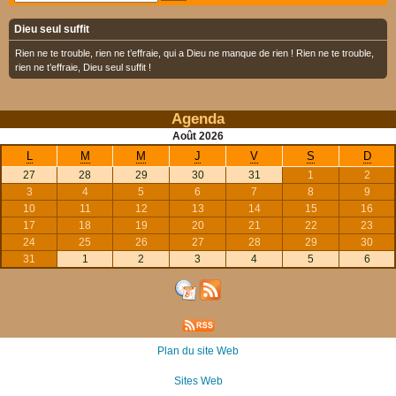
Dieu seul suffit
Rien ne te trouble, rien ne t’effraie, qui a Dieu ne manque de rien ! Rien ne te trouble,
rien ne t’effraie, Dieu seul suffit !
Agenda
Août
2026
L
M
M
J
V
S
D
27
28
29
30
31
1
2
3
4
5
6
7
8
9
10
11
12
13
14
15
16
17
18
19
20
21
22
23
24
25
26
27
28
29
30
31
1
2
3
4
5
6
Plan du site Web
Sites Web