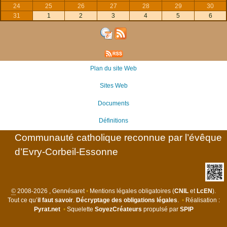
24
25
26
27
28
29
30
31
1
2
3
4
5
6
Plan du site Web
Sites Web
Documents
Définitions
Communauté catholique reconnue par l’évêque
d’Evry-Corbeil-Essonne
©
2008-2026 , Gennésaret
•
Mentions légales obligatoires (
CNIL
et
LcEN
).
Tout ce qu’
il faut savoir
.
Décryptage des obligations légales
.
•
Réalisation :
Pyrat.net
•
Squelette
SoyezCréateurs
propulsé par
SPIP