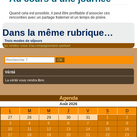
Quand cela est possible, il peut être profitable d’associer ces
rencontres avec un partage fraternel et un temps de prière.
Dans la même rubrique…
Trois modes de séjours
Les rendez-vous d’accompagnement spirituel
Vérité
La vérité vous rendra libre.
Agenda
Août
2026
L
M
M
J
V
S
D
27
28
29
30
31
1
2
3
4
5
6
7
8
9
10
11
12
13
14
15
16
17
18
19
20
21
22
23