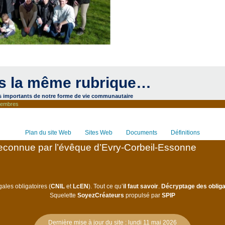
s la même rubrique…
s importants de notre forme de vie communautaire
membres
Plan du site Web
Sites Web
Documents
Définitions
connue par l’évêque d’Evry-Corbeil-Essonne
ales obligatoires (
CNIL
et
LcEN
). Tout ce qu’
il faut savoir
.
Décryptage des obliga
Squelette
SoyezCréateurs
propulsé par
SPIP
Dernière mise à jour du site : lundi 11 mai 2026