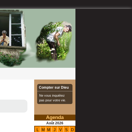
Compter sur Dieu
Ne vous inquiétez
pas pour votre vie.
Agenda
Août
2026
L
M
M
J
V
S
D