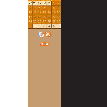
27
28
29
30
31
1
2
3
4
5
6
7
8
9
10
11
12
13
14
15
16
17
18
19
20
21
22
23
24
25
26
27
28
29
30
31
1
2
3
4
5
6