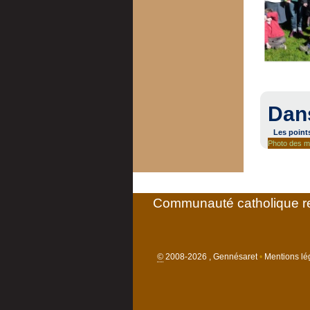
Dan
Les point
Photo des 
Communauté catholique re
©
2008-2026 , Gennésaret
•
Mentions lég