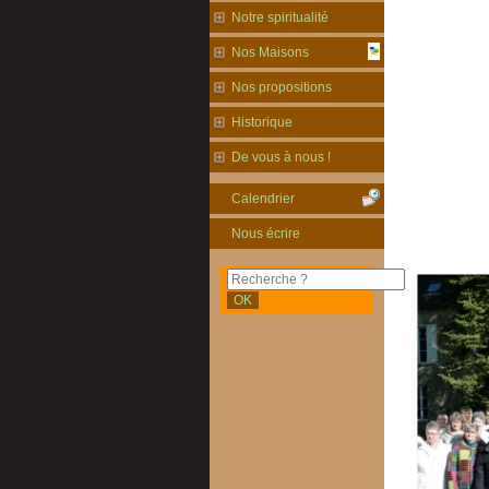
Notre spiritualité
Nos Maisons
Nos propositions
Historique
De vous à nous !
Calendrier
Nous écrire