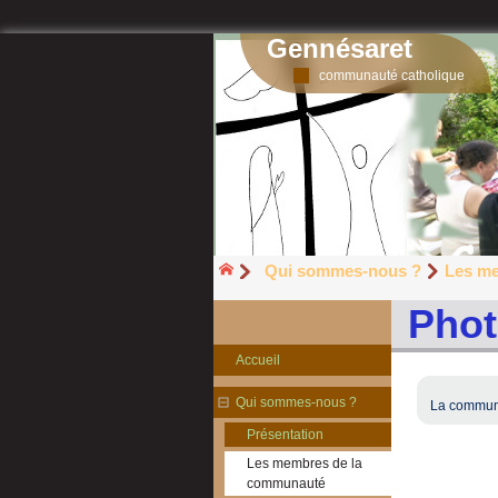
Gennésaret
communauté catholique
Qui sommes-nous ?
Les m
Phot
Accueil
Qui sommes-nous ?
La commun
Présentation
Les membres de la
communauté