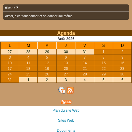
Aimer ?
Aimer, c’est tout donner et se donner soi-même.
Agenda
Août
2026
L
M
M
J
V
S
D
27
28
29
30
31
1
2
3
4
5
6
7
8
9
10
11
12
13
14
15
16
17
18
19
20
21
22
23
24
25
26
27
28
29
30
31
1
2
3
4
5
6
Plan du site Web
Sites Web
Documents