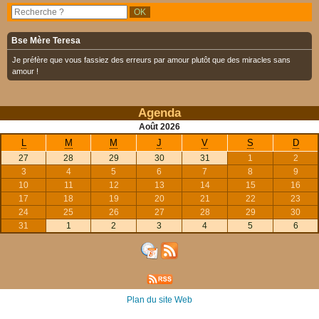
Bse Mère Teresa
Je préfère que vous fassiez des erreurs par amour plutôt que des miracles sans
amour !
Agenda
Août
2026
L
M
M
J
V
S
D
27
28
29
30
31
1
2
3
4
5
6
7
8
9
10
11
12
13
14
15
16
17
18
19
20
21
22
23
24
25
26
27
28
29
30
31
1
2
3
4
5
6
Plan du site Web