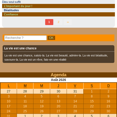
Dieu seul suffit
L’important du jour !
Béatitudes
Confiance
1
2
∞
La vie est une chance
La vie est une chance, saisis-la. La vie est beauté, admire-la. La vie est béatitude,
savoure-la. La vie est un rêve, fais-en une réalité
Agenda
Août
2026
L
M
M
J
V
S
D
27
28
29
30
31
1
2
3
4
5
6
7
8
9
10
11
12
13
14
15
16
17
18
19
20
21
22
23
24
25
26
27
28
29
30
31
1
2
3
4
5
6