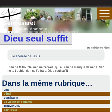
Gennésaret
communauté catholique
Dieu seul suffit
Ste Thérèse de Jésus
Ste Thérèse de Jésus
Rien ne te trouble, rien ne t’effraie, qui a Dieu ne manque de rien ! Rien
ne te trouble, rien ne t’effraie, Dieu seul suffit !
Dans la même rubrique…
Joie
Vérité
Vulnérable
La vie est une chance
Trouver Dieu
Saint Paul