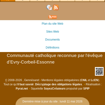
Plan du site Web
Sites Web
Documents
Définitions
Communauté catholique reconnue par l’évêque
d’Evry-Corbeil-Essonne
©
2008-2026 , Gennésaret
•
Mentions légales obligatoires (
CNIL
et
LcEN
).
Tout ce qu’
il faut savoir
.
Décryptage des obligations légales
.
•
Réalisation :
Pyrat.net
•
Squelette
SoyezCréateurs
propulsé par
SPIP
Dernière mise à jour du site : lundi 11 mai 2026