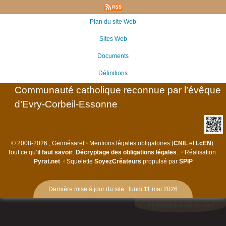
Plan du site Web
Sites Web
Documents
Définitions
Communauté catholique reconnue par l’évêque
d’Evry-Corbeil-Essonne
©
2008-2026 , Gennésaret
•
Mentions légales obligatoires (
CNIL
et
LcEN
).
Tout ce qu’
il faut savoir
.
Décryptage des obligations légales
.
•
Réalisation :
Pyrat.net
•
Squelette
SoyezCréateurs
propulsé par
SPIP
Dernière mise à jour du site : lundi 11 mai 2026
Participez à la vie du site !