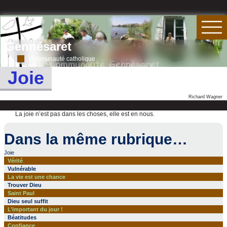
Gennésaret
communauté catholique
Joie
Richard Wagner
La joie n’est pas dans les choses, elle est en nous.
Dans la même rubrique…
Joie
Vérité
Vulnérable
La vie est une chance
Trouver Dieu
Saint Paul
Dieu seul suffit
L’important du jour !
Béatitudes
Confiance