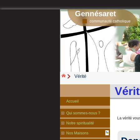
Gennésaret
communauté catholique
Vérité
Véri
Accueil
Qui sommes-nous ?
La vérité vous
Notre spiritualité
Nos Maisons