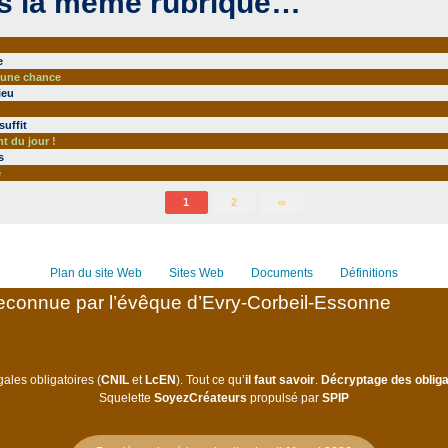
s la même rubrique…
e
t une chance
ieu
l
suffit
t du jour !
s
e
1
2
∞
Plan du site Web
Sites Web
Documents
Définitions
connue par l’évêque d’Evry-Corbeil-Essonne
ales obligatoires (
CNIL
et
LcEN
). Tout ce qu’
il faut savoir
.
Décryptage des obliga
Squelette
SoyezCréateurs
propulsé par
SPIP