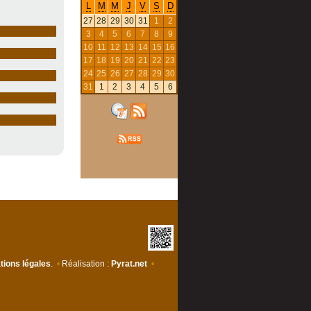
L
M
M
J
V
S
D
27
28
29
30
31
1
2
3
4
5
6
7
8
9
10
11
12
13
14
15
16
17
18
19
20
21
22
23
24
25
26
27
28
29
30
31
1
2
3
4
5
6
tions légales
.
•
Réalisation :
Pyrat.net
•