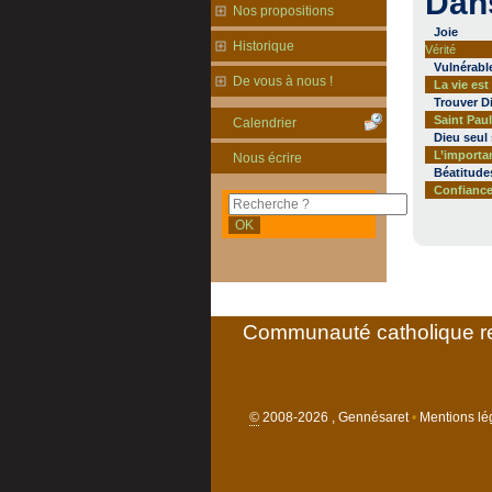
Dan
Nos propositions
Joie
Historique
Vérité
Vulnérabl
De vous à nous !
La vie es
Trouver D
Saint Pau
Calendrier
Dieu seul 
L’importan
Nous écrire
Béatitude
Confianc
Communauté catholique re
©
2008-2026 , Gennésaret
•
Mentions lég