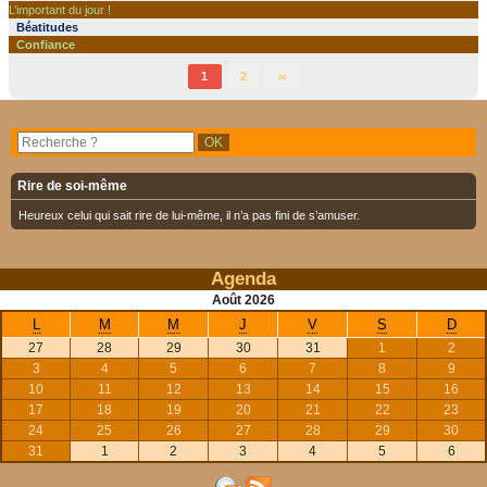
L’important du jour !
Béatitudes
Confiance
1
2
∞
Rire de soi-même
Heureux celui qui sait rire de lui-même, il n’a pas fini de s’amuser.
Agenda
Août
2026
L
M
M
J
V
S
D
27
28
29
30
31
1
2
3
4
5
6
7
8
9
10
11
12
13
14
15
16
17
18
19
20
21
22
23
24
25
26
27
28
29
30
31
1
2
3
4
5
6