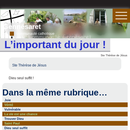
Gennésaret
communauté catholique
L’important du jour !
Ste Thérèse de Jésus
Ste Thérèse de Jésus
Dieu seul suffit !
Dans la même rubrique…
Joie
Vérité
Vulnérable
La vie est une chance
Trouver Dieu
Saint Paul
Dieu seul suffit