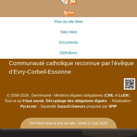
Plan du site Web
Sites Web
Documents
Définitions
Communauté catholique reconnue par l’évêque
d’Evry-Corbeil-Essonne
©
2008-2026 , Gennésaret
•
Mentions légales obligatoires (
CNIL
et
LcEN
).
Tout ce qu’
il faut savoir
.
Décryptage des obligations légales
.
•
Réalisation :
Pyrat.net
•
Squelette
SoyezCréateurs
propulsé par
SPIP
Dernière mise à jour du site : lundi 11 mai 2026
Participez à la vie du site !