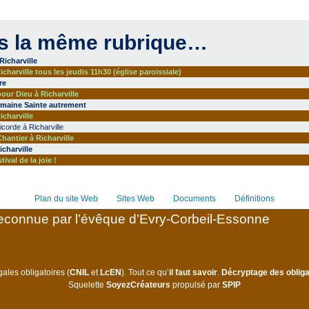
s la même rubrique…
Richarville
charville tous les jeudis 11h30 (église paroissiale)
re
our Dieu à Richarville
Semaine Sainte autrement
icharville
icorde à Richarville
hantier à Richarville
charville
stival de la joie !
Plan du site Web
Sites Web
Documents
Définitions
connue par l’évêque d’Evry-Corbeil-Essonne
ales obligatoires (
CNIL
et
LcEN
). Tout ce qu’
il faut savoir
.
Décryptage des obliga
Squelette
SoyezCréateurs
propulsé par
SPIP