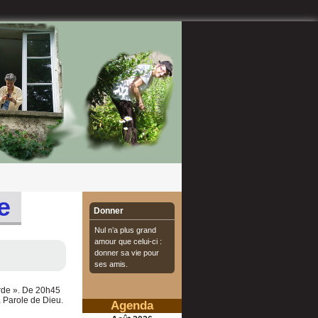
e
Donner
Nul n’a plus grand
amour que celui-ci :
donner sa vie pour
ses amis.
orde ». De 20h45
a Parole de Dieu.
Agenda