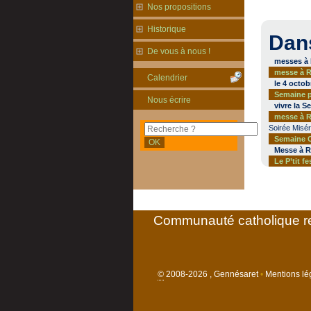
Nos propositions
Historique
Dan
De vous à nous !
messes à 
messe à Ri
Calendrier
le 4 octob
Semaine p
Nous écrire
vivre la 
messe à R
Soirée Misér
Semaine C
Messe à Ri
Le P’tit fe
Communauté catholique re
©
2008-2026 , Gennésaret
•
Mentions lég