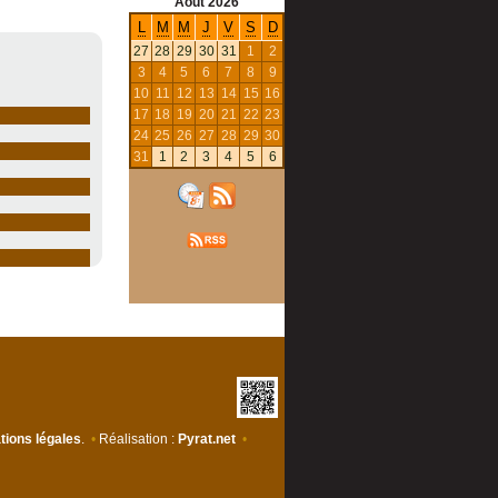
Août
2026
L
M
M
J
V
S
D
27
28
29
30
31
1
2
3
4
5
6
7
8
9
10
11
12
13
14
15
16
17
18
19
20
21
22
23
24
25
26
27
28
29
30
31
1
2
3
4
5
6
tions légales
.
•
Réalisation :
Pyrat.net
•