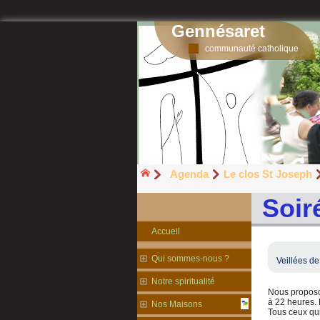
Gennésaret
communauté catholique
Agenda
Le clos St Joseph
Soir
Accueil
Qui sommes-nous ?
Veillées de
Notre spiritualité
Nous proposon
à 22 heures. 
Nos Maisons
Tous ceux qui