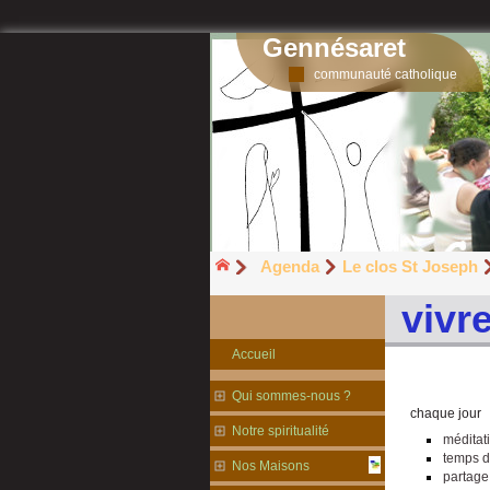
Gennésaret
communauté catholique
Agenda
Le clos St Joseph
vivr
Accueil
Qui sommes-nous ?
chaque jour
Notre spiritualité
méditati
temps d
Nos Maisons
partage