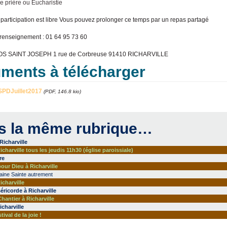
e prière ou Eucharistie
participation est libre Vous pouvez prolonger ce temps par un repas partagé
 renseignement : 01 64 95 73 60
LOS SAINT JOSEPH 1 rue de Corbreuse 91410 RICHARVILLE
ments à télécharger
SPDJuillet2017
(PDF, 146.8 kio)
s la même rubrique…
Richarville
charville tous les jeudis 11h30 (église paroissiale)
re
our Dieu à Richarville
aine Sainte autrement
icharville
éricorde à Richarville
hantier à Richarville
charville
stival de la joie !