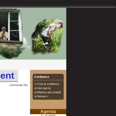
ment
Confiance
« C’est la confiance
à Richarville (91)
et rien que la
confiance qui conduit
à l’Amour »
Agenda