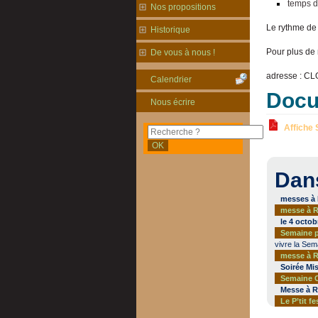
temps d
Nos propositions
Le rythme de 
Historique
Pour plus de
De vous à nous !
adresse : C
Calendrier
Docu
Nous écrire
Affiche 
Dan
messes à 
messe à Ri
le 4 octob
Semaine p
vivre la Sem
messe à R
Soirée Mis
Semaine C
Messe à Ri
Le P’tit fe