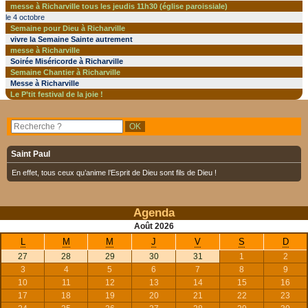
messe à Richarville tous les jeudis 11h30 (église paroissiale)
le 4 octobre
Semaine pour Dieu à Richarville
vivre la Semaine Sainte autrement
messe à Richarville
Soirée Miséricorde à Richarville
Semaine Chantier à Richarville
Messe à Richarville
Le P’tit festival de la joie !
Saint Paul
En effet, tous ceux qu’anime l’Esprit de Dieu sont fils de Dieu !
Agenda
Août
2026
L
M
M
J
V
S
D
27
28
29
30
31
1
2
3
4
5
6
7
8
9
10
11
12
13
14
15
16
17
18
19
20
21
22
23