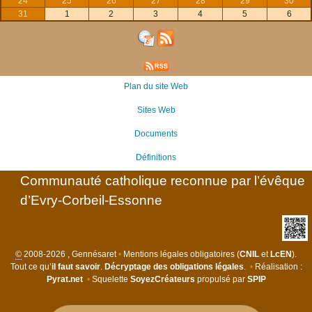
24
25
26
27
28
29
30
31
1
2
3
4
5
6
Plan du site Web
Sites Web
Documents
Définitions
Communauté catholique reconnue par l’évêque
d’Evry-Corbeil-Essonne
©
2008-2026 , Gennésaret
•
Mentions légales obligatoires (
CNIL
et
LcEN
).
Tout ce qu’
il faut savoir
.
Décryptage des obligations légales
.
•
Réalisation :
Pyrat.net
•
Squelette
SoyezCréateurs
propulsé par
SPIP