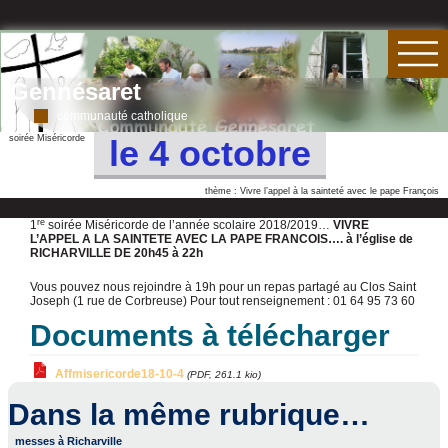
Gennésaret
communauté catholique
soirée Miséricorde
le 4 octobre
thème : Vivre l’appel à la sainteté avec le pape François
re
1
soirée Miséricorde de l’année scolaire 2018/2019…
VIVRE
L’APPEL A LA SAINTETE AVEC LA PAPE FRANCOIS….
à l’église de
RICHARVILLE DE 20h45 à 22h
Vous pouvez nous rejoindre à 19h pour un repas partagé au Clos Saint
Joseph (1 rue de Corbreuse) Pour tout renseignement : 01 64 95 73 60
Documents à télécharger
Affmisericorde18-10-4
(PDF, 261.1 kio)
Dans la même rubrique…
messes à Richarville