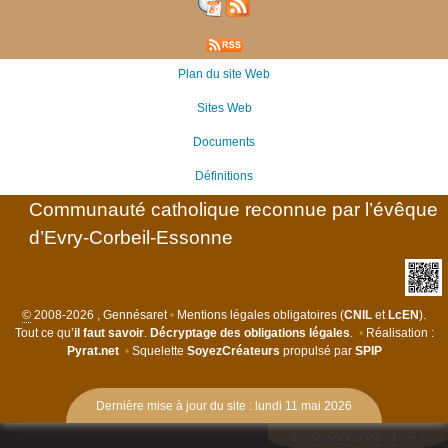
Plan du site Web
Sites Web
Documents
Définitions
Communauté catholique reconnue par l’évêque
d’Evry-Corbeil-Essonne
©
2008-2026 , Gennésaret
•
Mentions légales obligatoires (
CNIL
et
LcEN
).
Tout ce qu’
il faut savoir
.
Décryptage des obligations légales
.
•
Réalisation :
Pyrat.net
•
Squelette
SoyezCréateurs
propulsé par
SPIP
Dernière mise à jour du site : lundi 11 mai 2026
Participez à la vie du site !