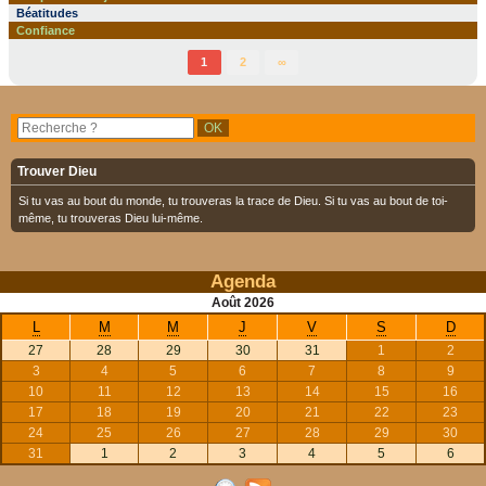
Béatitudes
Confiance
1
2
∞
Trouver Dieu
Si tu vas au bout du monde, tu trouveras la trace de Dieu. Si tu vas au bout de toi-
même, tu trouveras Dieu lui-même.
Agenda
Août
2026
L
M
M
J
V
S
D
27
28
29
30
31
1
2
3
4
5
6
7
8
9
10
11
12
13
14
15
16
17
18
19
20
21
22
23
24
25
26
27
28
29
30
31
1
2
3
4
5
6