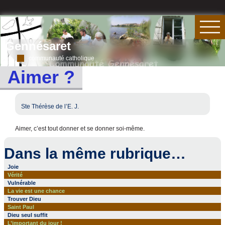
Gennésaret
communauté catholique
Aimer ?
Ste Thérèse de l’E. J.
Aimer, c’est tout donner et se donner soi-même.
Dans la même rubrique…
Joie
Vérité
Vulnérable
La vie est une chance
Trouver Dieu
Saint Paul
Dieu seul suffit
L’important du jour !