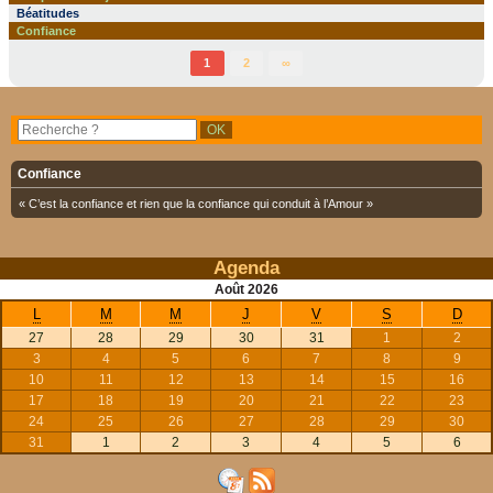
Béatitudes
Confiance
1
2
∞
Confiance
« C’est la confiance et rien que la confiance qui conduit à l’Amour »
Agenda
Août
2026
L
M
M
J
V
S
D
27
28
29
30
31
1
2
3
4
5
6
7
8
9
10
11
12
13
14
15
16
17
18
19
20
21
22
23
24
25
26
27
28
29
30
31
1
2
3
4
5
6