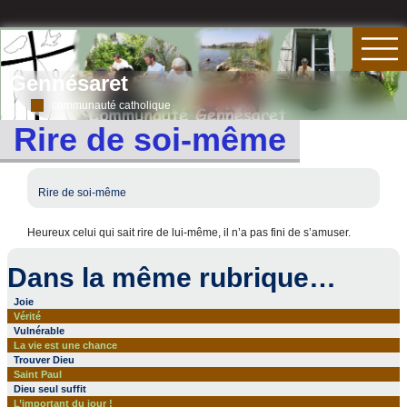
Gennésaret
communauté catholique
Rire de soi-même
Rire de soi-même
Heureux celui qui sait rire de lui-même, il n’a pas fini de s’amuser.
Dans la même rubrique…
Joie
Vérité
Vulnérable
La vie est une chance
Trouver Dieu
Saint Paul
Dieu seul suffit
L’important du jour !