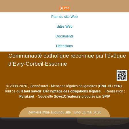
Plan du site Web
Sites Web
Documents
Définitions
Communauté catholique reconnue par l’évêque
d’Evry-Corbeil-Essonne
©
2008-2026 , Gennésaret
•
Mentions légales obligatoires (
CNIL
et
LcEN
).
Tout ce qu’
il faut savoir
.
Décryptage des obligations légales
.
•
Réalisation :
Pyrat.net
•
Squelette
SoyezCréateurs
propulsé par
SPIP
Dernière mise à jour du site : lundi 11 mai 2026
Participez à la vie du site !