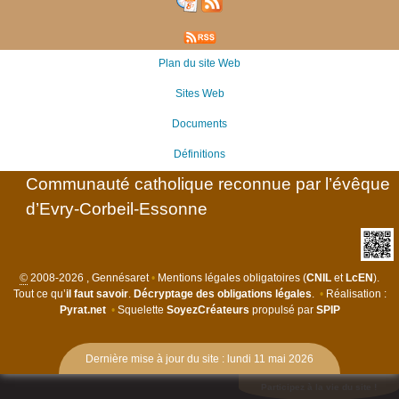
Plan du site Web
Sites Web
Documents
Définitions
Communauté catholique reconnue par l’évêque
d’Evry-Corbeil-Essonne
©
2008-2026 , Gennésaret
•
Mentions légales obligatoires (
CNIL
et
LcEN
).
Tout ce qu’
il faut savoir
.
Décryptage des obligations légales
.
•
Réalisation :
Pyrat.net
•
Squelette
SoyezCréateurs
propulsé par
SPIP
Dernière mise à jour du site : lundi 11 mai 2026
Participez à la vie du site !