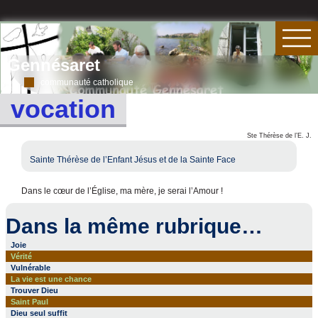
Gennésaret
communauté catholique
vocation
Ste Thérèse de l’E. J.
Sainte Thérèse de l’Enfant Jésus et de la Sainte Face
Dans le cœur de l’Église, ma mère, je serai l’Amour !
Dans la même rubrique…
Joie
Vérité
Vulnérable
La vie est une chance
Trouver Dieu
Saint Paul
Dieu seul suffit