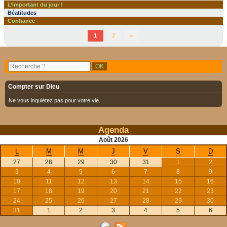
L’important du jour !
Béatitudes
Confiance
1
2
∞
Compter sur Dieu
Ne vous inquiétez pas pour votre vie.
Agenda
Août
2026
L
M
M
J
V
S
D
27
28
29
30
31
1
2
3
4
5
6
7
8
9
10
11
12
13
14
15
16
17
18
19
20
21
22
23
24
25
26
27
28
29
30
31
1
2
3
4
5
6